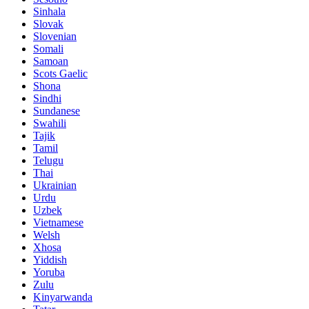
Sinhala
Slovak
Slovenian
Somali
Samoan
Scots Gaelic
Shona
Sindhi
Sundanese
Swahili
Tajik
Tamil
Telugu
Thai
Ukrainian
Urdu
Uzbek
Vietnamese
Welsh
Xhosa
Yiddish
Yoruba
Zulu
Kinyarwanda