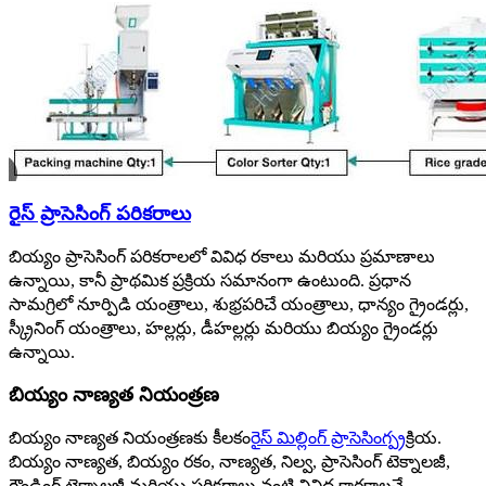
రైస్ ప్రాసెసింగ్ పరికరాలు
బియ్యం ప్రాసెసింగ్ పరికరాలలో వివిధ రకాలు మరియు ప్రమాణాలు
ఉన్నాయి, కానీ ప్రాథమిక ప్రక్రియ సమానంగా ఉంటుంది. ప్రధాన
సామగ్రిలో నూర్పిడి యంత్రాలు, శుభ్రపరిచే యంత్రాలు, ధాన్యం గ్రైండర్లు,
స్క్రీనింగ్ యంత్రాలు, హల్లర్లు, డీహల్లర్లు మరియు బియ్యం గ్రైండర్లు
ఉన్నాయి.
బియ్యం నాణ్యత నియంత్రణ
బియ్యం నాణ్యత నియంత్రణకు కీలకం
రైస్ మిల్లింగ్ ప్రాసెసింగ్
ప్రక్రియ.
బియ్యం నాణ్యత, బియ్యం రకం, నాణ్యత, నిల్వ, ప్రాసెసింగ్ టెక్నాలజీ,
గ్రౌండింగ్ టెక్నాలజీ మరియు పరికరాలు వంటి వివిధ కారకాలచే