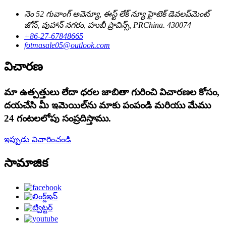
నెం 52 గువాంగ్ అవెన్యూ, ఈస్ట్ లేక్ న్యూ హైటెక్ డెవలప్‌మెంట్
జోన్, వుహాన్ నగరం, హుబీ ప్రావిన్స్, PRChina. 430074
+86-27-67848665
fotmasale05@outlook.com
విచారణ
మా ఉత్పత్తులు లేదా ధరల జాబితా గురించి విచారణల కోసం,
దయచేసి మీ ఇమెయిల్‌ను మాకు పంపండి మరియు మేము
24 గంటలలోపు సంప్రదిస్తాము.
ఇప్పుడు విచారించండి
సామాజిక