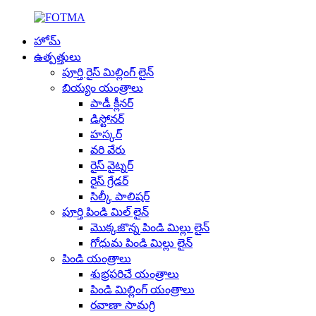
హోమ్
ఉత్పత్తులు
పూర్తి రైస్ మిల్లింగ్ లైన్
బియ్యం యంత్రాలు
పాడీ క్లీనర్
డిస్టోనర్
హస్కర్
వరి వేరు
రైస్ వైట్నర్
రైస్ గ్రేడర్
సిల్కీ పాలిషర్
పూర్తి పిండి మిల్ లైన్
మొక్కజొన్న పిండి మిల్లు లైన్
గోధుమ పిండి మిల్లు లైన్
పిండి యంత్రాలు
శుభ్రపరిచే యంత్రాలు
పిండి మిల్లింగ్ యంత్రాలు
రవాణా సామగ్రి