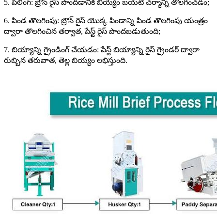
5. పీలింగ్: బ్రౌన్ రైస్ పొందడానికి బియ్యం బయటి చర్మాన్ని తొలగించడం;
6. పిండ తొలగింపు: బ్రౌన్ రైస్ యొక్క పిండాన్ని పిండ తొలగింపు యంత్రం
ద్వారా తొలగించిన తర్వాత, పేస్ట్ రైస్ పొందబడుతుంది;
7. బియ్యాన్ని గ్రైండింగ్ చేయడం: పేస్ట్ బియ్యాన్ని రైస్ గ్రైండర్ ద్వారా
రుబ్బిన తరువాత, తెల్ల బియ్యం లభిస్తుంది.