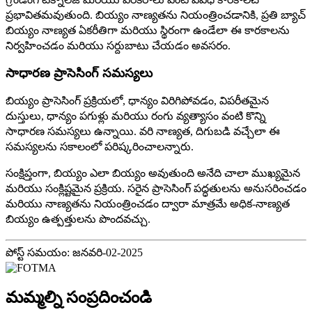
ప్రభావితమవుతుంది. బియ్యం నాణ్యతను నియంత్రించడానికి, ప్రతి బ్యాచ్
బియ్యం నాణ్యత ఏకరీతిగా మరియు స్థిరంగా ఉండేలా ఈ కారకాలను
నిర్వహించడం మరియు సర్దుబాటు చేయడం అవసరం.
సాధారణ ప్రాసెసింగ్ సమస్యలు
బియ్యం ప్రాసెసింగ్ ప్రక్రియలో, ధాన్యం విరిగిపోవడం, విపరీతమైన
దుస్తులు, ధాన్యం పగుళ్లు మరియు రంగు వ్యత్యాసం వంటి కొన్ని
సాధారణ సమస్యలు ఉన్నాయి. వరి నాణ్యత, దిగుబడి వచ్చేలా ఈ
సమస్యలను సకాలంలో పరిష్కరించాలన్నారు.
సంక్షిప్తంగా, బియ్యం ఎలా బియ్యం అవుతుంది అనేది చాలా ముఖ్యమైన
మరియు సంక్లిష్టమైన ప్రక్రియ. సరైన ప్రాసెసింగ్ పద్ధతులను అనుసరించడం
మరియు నాణ్యతను నియంత్రించడం ద్వారా మాత్రమే అధిక-నాణ్యత
బియ్యం ఉత్పత్తులను పొందవచ్చు.
పోస్ట్ సమయం: జనవరి-02-2025
మమ్మల్ని సంప్రదించండి