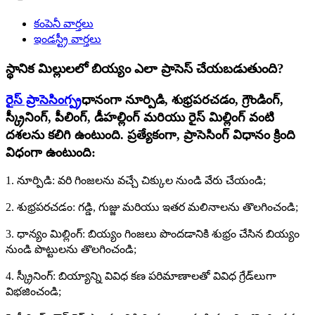
కంపెనీ వార్తలు
ఇండస్ట్రీ వార్తలు
స్థానిక మిల్లులలో బియ్యం ఎలా ప్రాసెస్ చేయబడుతుంది?
రైస్ ప్రాసెసింగ్
ప్రధానంగా నూర్పిడి, శుభ్రపరచడం, గ్రౌండింగ్,
స్క్రీనింగ్, పీలింగ్, డీహల్లింగ్ మరియు రైస్ మిల్లింగ్ వంటి
దశలను కలిగి ఉంటుంది. ప్రత్యేకంగా, ప్రాసెసింగ్ విధానం క్రింది
విధంగా ఉంటుంది:
1. నూర్పిడి: వరి గింజలను వచ్చే చిక్కుల నుండి వేరు చేయండి;
2. శుభ్రపరచడం: గడ్డి, గుజ్జు మరియు ఇతర మలినాలను తొలగించండి;
3. ధాన్యం మిల్లింగ్: బియ్యం గింజలు పొందడానికి శుభ్రం చేసిన బియ్యం
నుండి పొట్టులను తొలగించండి;
4. స్క్రీనింగ్: బియ్యాన్ని వివిధ కణ పరిమాణాలతో వివిధ గ్రేడ్‌లుగా
విభజించండి;