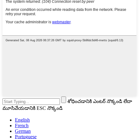
శోధించడానికి ఎంటర్ నొక్కండి లేదా
మూసివేయడానికి ESC నొక్కండి
English
French
German
Portuguese