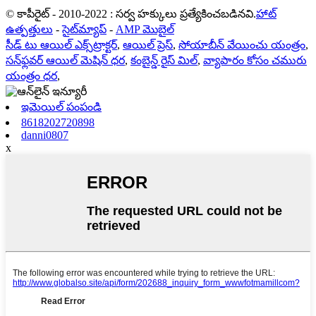
© కాపీరైట్ - 2010-2022 : సర్వ హక్కులు ప్రత్యేకించబడినవి.
హాట్
ఉత్పత్తులు
-
సైట్‌మ్యాప్
-
AMP మొబైల్
సీడ్ టు ఆయిల్ ఎక్స్‌ట్రాక్టర్
,
ఆయిల్ ప్రెస్
,
సోయాబీన్ వేయించు యంత్రం
,
సన్‌ఫ్లవర్ ఆయిల్ మెషిన్ ధర
,
కంబైన్డ్ రైస్ మిల్
,
వ్యాపారం కోసం చమురు
యంత్రం ధర
,
ఇమెయిల్ పంపండి
8618202720898
danni0807
x