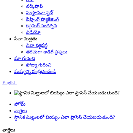
వర్క్‌షాప్
సంస్థాపనా సైట్
షిప్పింగ్ ప్యాకేజింగ్
కస్టమర్ సందర్శన
వీడియో
సేవా మద్దతు
సేవా వ్యవస్థ
తరచుగా అడిగే ప్రశ్నలు
మా గురించి
ఫోట్మా గురించి
మమ్మల్ని సంప్రదించండి
English
హోమ్
వార్తలు
స్థానిక మిల్లులలో బియ్యం ఎలా ప్రాసెస్ చేయబడుతుంది?
వార్తలు