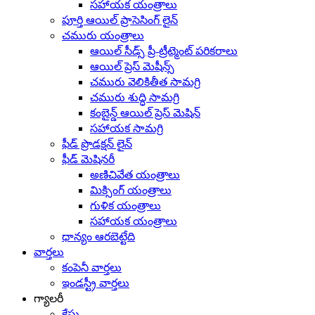
సహాయక యంత్రాలు
పూర్తి ఆయిల్ ప్రాసెసింగ్ లైన్
చమురు యంత్రాలు
ఆయిల్ సీడ్స్ ప్రీ-ట్రీట్మెంట్ పరికరాలు
ఆయిల్ ప్రెస్ మెషీన్స్
చమురు వెలికితీత సామగ్రి
చమురు శుద్ధి సామగ్రి
కంబైన్డ్ ఆయిల్ ప్రెస్ మెషిన్
సహాయక సామగ్రి
ఫీడ్ ప్రొడక్షన్ లైన్
ఫీడ్ మెషినరీ
అణిచివేత యంత్రాలు
మిక్సింగ్ యంత్రాలు
గుళిక యంత్రాలు
సహాయక యంత్రాలు
ధాన్యం ఆరబెట్టేది
వార్తలు
కంపెనీ వార్తలు
ఇండస్ట్రీ వార్తలు
గ్యాలరీ
కేసు